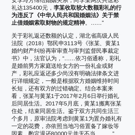
女李玲芳缔结婚姻关系，向李某两次共送彩
礼达135400元，
李某收取较大数额彩礼的行
为违反了《中华人民共和国婚姻法》关于禁
止借婚姻索取财物的规定精神
。……”
关于彩礼返还数额的认定，湖北省高级人民
法院（2018）鄂民申3113号《张某、黄某1
婚约财产纠纷再审审查与审判监督民事裁定
书》中，法官认为，“……依习俗通称，彩礼
是婚前男方家庭送给女方的一份礼金或财
产，彩礼应返还多少尚没有明确法律条文进
行详细规定，一般是根据双方婚姻维持时间
长短，还有双方的过错确定。结合本案来
看，张某与黄某1于2017年2月6日举行婚礼
后同居生活。2017年5月底，黄某1搬离张某
住处，结束同居生活。鉴于双方共同生活三
个多月，原审法院考虑到黄某1为置办婚礼有
一定的花费，亦依照当地习俗置备了嫁妆等
因素，酌定退还80000元并无不当。……”