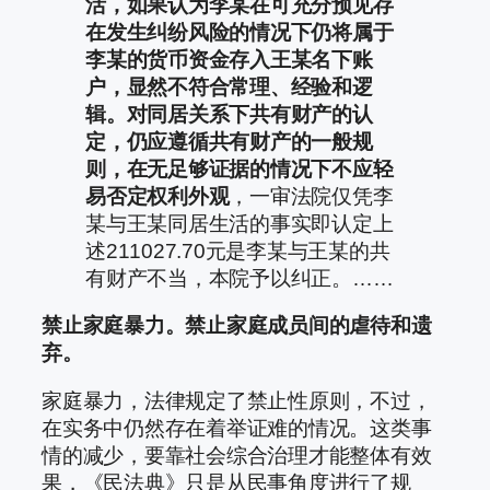
活，如果认为李某在可充分预见存
在发生纠纷风险的情况下仍将属于
李某的货币资金存入王某名下账
户，显然不符合常理、经验和逻
辑。对同居关系下共有财产的认
定，仍应遵循共有财产的一般规
则，在无足够证据的情况下不应轻
易否定权利外观
，一审法院仅凭李
某与王某同居生活的事实即认定上
述211027.70元是李某与王某的共
有财产不当，本院予以纠正。……
禁止家庭暴力。禁止家庭成员间的虐待和遗
弃。
家庭暴力，法律规定了禁止性原则，不过，
在实务中仍然存在着举证难的情况。这类事
情的减少，要靠社会综合治理才能整体有效
果，《民法典》只是从民事角度进行了规