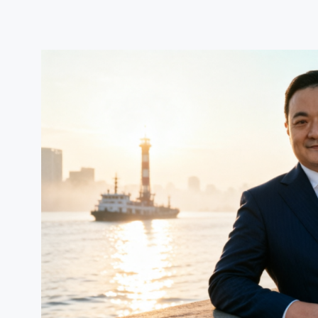
跳
至
内
容