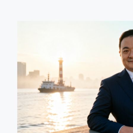
跳
至
内
容