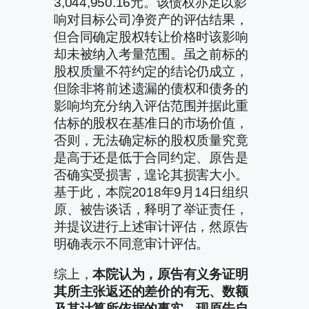
3,044,950.16元。该债权亦足以影
响对目标公司净资产的评估结果，
但合同确定股权转让价格时该影响
却未被纳入考量范围。虽之前标的
股权质量不符约定的结论仍成立，
但除非将前述遗漏的债权和债务的
影响均充分纳入评估范围并据此重
估标的股权在基准日的市场价值，
否则，无法确定标的股权质量究竟
是高于还是低于合同约定、原告是
否确实受损害，遑论其损害大小。
基于此，本院2018年9月14日组织
原、被告谈话，释明了举证责任，
并提议进行上述审计评估，然原告
明确表示不同意审计评估。
综上，
本院认为，原告有义务证明
其所主张返还的差价的有无、数额
及其计算所依据的事实，现原告自