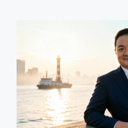
跳
至
内
容