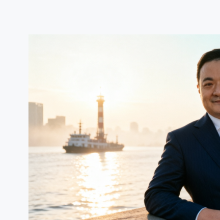
跳
至
内
容