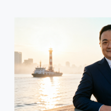
跳
至
内
容