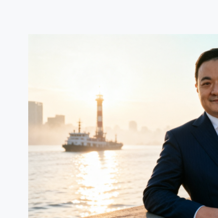
跳
至
内
容