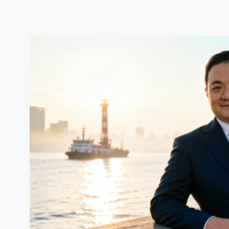
跳
至
内
容