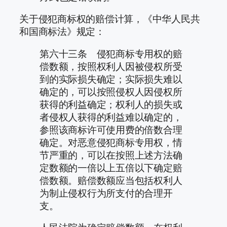
关于侵犯商标权的赔偿计算，《中华人民共
和国商标法》规定：
第六十三条 侵犯商标专用权的赔
偿数额，按照权利人因被侵权所受
到的实际损失确定；实际损失难以
确定的，可以按照侵权人因侵权所
获得的利益确定；权利人的损失或
者侵权人获得的利益难以确定的，
参照该商标许可使用费的倍数合理
确定。对恶意侵犯商标专用权，情
节严重的，可以在按照上述方法确
定数额的一倍以上五倍以下确定赔
偿数额。赔偿数额应当包括权利人
为制止侵权行为所支付的合理开
支。