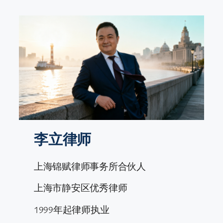
跳
至
内
容
李立律师
上海锦赋律师事务所合伙人
上海市静安区优秀律师
1999年起律师执业