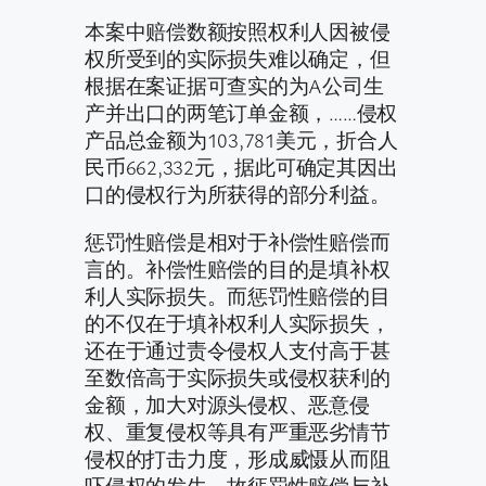
本案中赔偿数额按照权利人因被侵
权所受到的实际损失难以确定，但
根据在案证据可查实的为A公司生
产并出口的两笔订单金额，……侵权
产品总金额为103,781美元，折合人
民币662,332元，据此可确定其因出
口的侵权行为所获得的部分利益。
惩罚性赔偿是相对于补偿性赔偿而
言的。补偿性赔偿的目的是填补权
利人实际损失。而惩罚性赔偿的目
的不仅在于填补权利人实际损失，
还在于通过责令侵权人支付高于甚
至数倍高于实际损失或侵权获利的
金额，加大对源头侵权、恶意侵
权、重复侵权等具有严重恶劣情节
侵权的打击力度，形成威慑从而阻
吓侵权的发生。故惩罚性赔偿与补