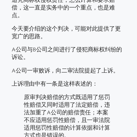
偿，这一直是实务中的一个重点，也是难
点。
今天要介绍的这个判决，可能对此提供了更
宽广的思路。
A公司与B公司之间进行了侵犯商标权纠纷的
诉讼。
A公司一审败诉，向二审法院提起了上诉。
上诉理由中有一条是这样表述的：
原审判决赔偿的方式既适用了惩罚
性赔偿又同时适用了法定赔偿，违
法加重了A公司的赔偿责任；本案
不应适用惩罚性赔偿，且一审法院
适用惩罚性赔偿的计算依据和计算
方式也是错误的。