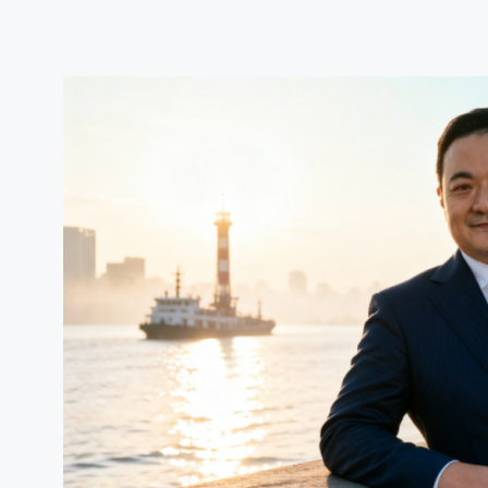
跳
至
内
容