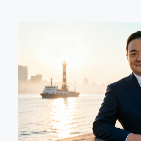
跳
至
内
容