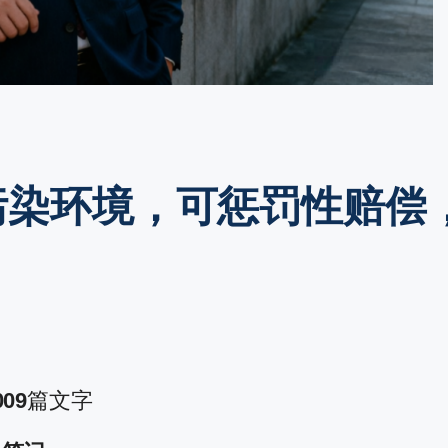
意污染环境，可惩罚性赔偿
009
篇文字