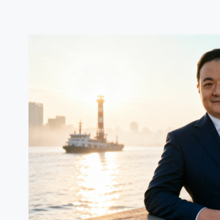
跳
至
内
容