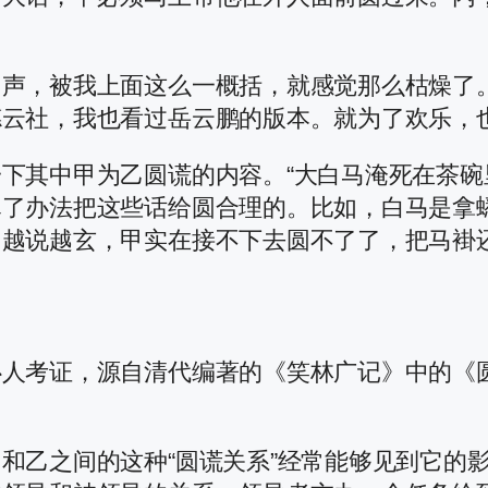
相声，被我上面这么一概括，就感觉那么枯燥了
德云社，我也看过岳云鹏的版本。就为了欢乐，
下其中甲为乙圆谎的内容。“大白马淹死在茶碗里
尽了办法把这些话给圆合理的。比如，白马是拿
乙越说越玄，甲实在接不下去圆不了了，把马褂
心人考证，源自清代编著的《笑林广记》中的《
和乙之间的这种“圆谎关系”经常能够见到它的