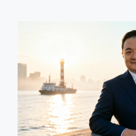
跳
至
内
容